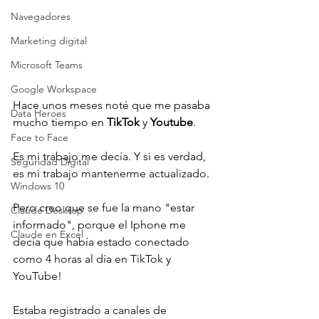
Navegadores
Marketing digital
Microsoft Teams
Google Workspace
Hace unos meses noté que me pasaba 
Data Heroes
mucho tiempo en 
TikTok 
y 
Youtube
.
Face to Face
Es mi trabajo me decía. Y si es verdad, 
Seguridad Digital
es mi trabajo mantenerme actualizado.
Windows 10
Pero creo que se fue la mano "estar 
Claude Desktop
informado", porque el Iphone me 
Claude en Excel
decía que había estado conectado 
como 4 horas al día en TikTok y 
YouTube!
Estaba registrado a canales de 