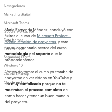
Navegadores
Marketing digital
Microsoft Teams
María Fernanda Méndez, concluyó con 
Google Workspace
éxitos el curso de 
Microsoft Project - 
Data Heroes
Administración de proyectos
, y este 
fue su comentario acerca del curso, 
Face to Face
metodología 
y el 
soporte 
que le 
Seguridad Digital
proporcionamos:
Windows 10
"Antes de tomar el curso yo trataba de 
Claude Desktop
apoyarme en ver videos en YouTube y 
Claude en Excel
era 
muy complicado
 porque 
no te 
mostraban el proceso completo
 de 
como hacer y tener un buen manejo 
del proyecto.