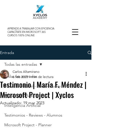
APRENDE A TRABAJAR CON EFICIENCIA
CAPACÍTATE EN MICROSOFT 365
CURSOS 100% ONLINE
Entrada
Todas las entradas
Carlos Altamirano
Todas las entradas
6 feb 2023
1 min de lectura
Testimonio | María F. Méndez |
Power BI - Excel - Power Query
Microsoft Project | Xyclos
Microsoft Office
Actualizado:
19 mar 2023
Inteligencia Artificial
Testimonios - Reviews - Alumnos
Microsoft Project - Planner