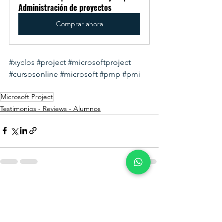
Administración de proyectos
Comprar ahora
#xyclos
#project
#microsoftproject
#cursosonline
#microsoft
#pmp
#pmi
Microsoft Project
Testimonios - Reviews - Alumnos
Ver todo
Entradas relacionadas