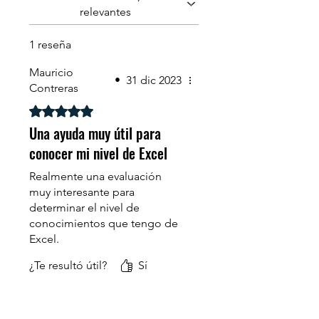
relevantes
1 reseña
Mauricio
•
31 dic 2023
Contreras
Obtuvo 5 de 5 estrellas.
Una ayuda muy útil para
conocer mi nivel de Excel
Realmente una evaluación
muy interesante para
determinar el nivel de
conocimientos que tengo de
Excel.
¿Te resultó útil?
Sí
Además se aprende cuáles
son los vacíos que tengo de
esta herramienta, lo que
motiva a tomar los cursos..