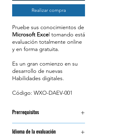
Realizar compra
Pruebe sus conocimientos de
Microsoft Exce
l tomando está
evaluación totalmente online
y en forma gratuita.
Es un gran comienzo en su
desarrollo de nuevas
Habilidades digitales.
Código: WXO-DAEV-001
Prerrequisitos
Conocimientos de Windows
Idioma de la evaluación
Uso de un Navegador de Internet