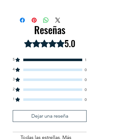
Español
Reseñas
5.0
Obtuvo 5 de 5 estrellas.
5
1
4
0
3
0
2
0
1
0
Dejar una reseña
Todas las estrellas, Más