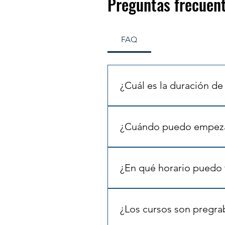
Preguntas frecuen
FAQ
¿Cuál es la duración de
La duración de nuestros curso
Básico Intermedio Empresaria
¿Cuándo puedo empeza
horas. Consulta la tienda par
Puedes empezar un curso cua
capacitación.
¿En qué horario puedo 
Nuestros cursos están dispon
¿Los cursos son pregr