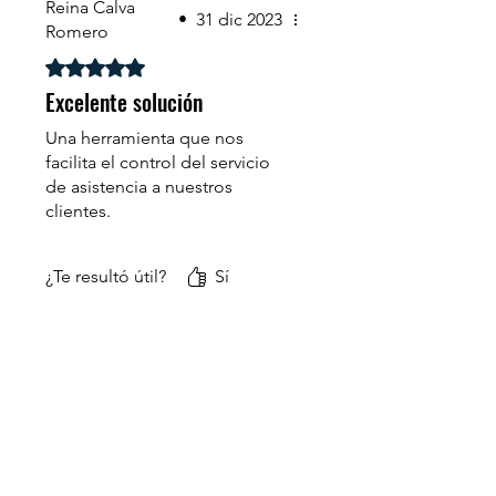
Reina Calva
•
31 dic 2023
Romero
Obtuvo 5 de 5 estrellas.
Excelente solución
Una herramienta que nos
facilita el control del servicio
de asistencia a nuestros
clientes.
Fue muy importante su apoyo
¿Te resultó útil?
Sí
en el desarrollo de la
solución.
Muchas gracias Carlos