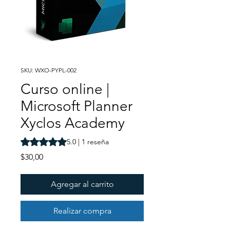
SKU: WXO-PYPL-002
Curso online |
Microsoft Planner
Xyclos Academy
Según 1 reseña, la calificación es de 5.0 de 5 estrellas
5.0 | 1 reseña
Precio
$30,00
Agregar al carrito
Realizar compra