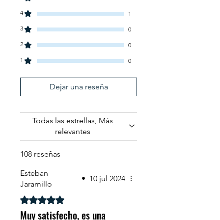
4
1
3
0
2
0
1
0
Dejar una reseña
Todas las estrellas, Más
relevantes
108 reseñas
Esteban
•
10 jul 2024
Jaramillo
Obtuvo 5 de 5 estrellas.
Muy satisfecho, es una