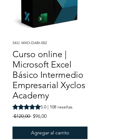
SKU: WXO-DABI-002
Curso online |
Microsoft Excel
Básico Intermedio
Empresarial Xyclos
Academy
Según 108 reseñas, la calificación es de 5.0 de 5 estrella
5.0 | 108 reseñas
Precio
Precio
 $120,00 
$96,00
de
oferta
Agregar al carrito