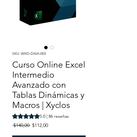
SKU: WXO-DAIA-003
Curso Online Excel
Intermedio
Avanzado con
Tablas Dinámicas y
Macros | Xyclos
Según 86 reseñas, la calificación es de 5.0 de 5 estrellas
5.0 | 86 reseñas
Precio
Precio
 $140,00 
$112,00
de
oferta