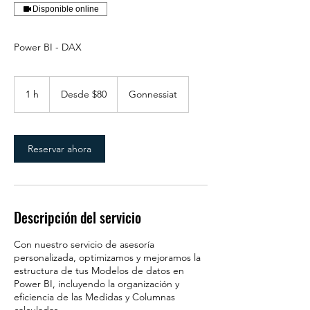
Disponible online
Power BI - DAX
Desde
80
1 h
1
Desde $80
Gonnessiat
dólares
estadounidenses
Reservar ahora
Descripción del servicio
Con nuestro servicio de asesoría
personalizada, optimizamos y mejoramos la
estructura de tus Modelos de datos en
Power BI, incluyendo la organización y
eficiencia de las Medidas y Columnas