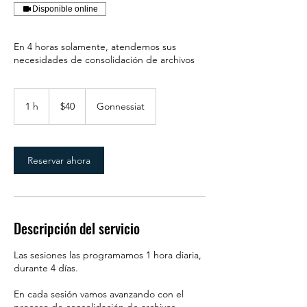
Disponible online
En 4 horas solamente, atendemos sus
necesidades de consolidación de archivos
40
dólares
1 h
1
$40
Gonnessiat
estadounidenses
Reservar ahora
Descripción del servicio
Las sesiones las programamos 1 hora diaria,
durante 4 días.
En cada sesión vamos avanzando con el