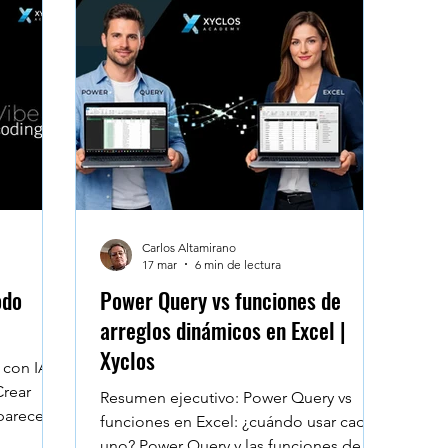
umnos
Microsoft Project - Planner
Navegadores
e Workspace
Data Heroes
Face to Face
Se
sktop
Claude en Excel
Carlos Altamirano
17 mar
6 min de lectura
odo
Power Query vs funciones de
arreglos dinámicos en Excel |
Xyclos
con IA:
Crear
Resumen ejecutivo: Power Query vs
 parece
funciones en Excel: ¿cuándo usar cada
Un
uno? Power Query y las funciones de