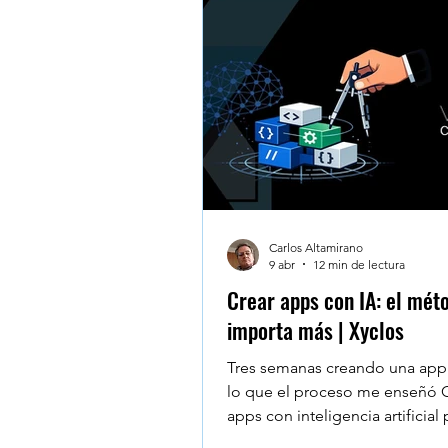
Testimonios - Reviews - Al
Microsoft Teams
Googl
Windows 10
Claude De
Carlos Altamirano
9 abr
12 min de lectura
Crear apps con IA: el mét
importa más | Xyclos
Tres semanas creando una app 
lo que el proceso me enseñó 
apps con inteligencia artificial
rápido al principio — y lo es. 