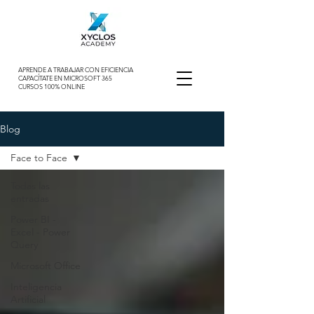
APRENDE A TRABAJAR CON EFICIENCIA
CAPACÍTATE EN MICROSOFT 365
CURSOS 100% ONLINE
Blog
Face to Face
Todas las
entradas
Power BI -
Excel - Power
Query
Microsoft Office
Inteligencia
Artificial