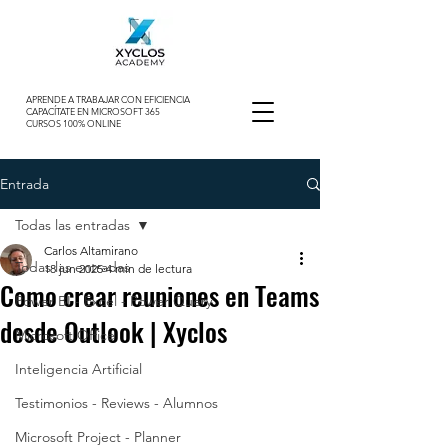
APRENDE A TRABAJAR CON EFICIENCIA
CAPACÍTATE EN MICROSOFT 365
CURSOS 100% ONLINE
Entrada
Todas las entradas
Carlos Altamirano
Todas las entradas
18 jun 2025
4 min de lectura
Como crear reuniones en Teams
Power BI - Excel - Power Query
desde Outlook | Xyclos
Microsoft Office
Inteligencia Artificial
Testimonios - Reviews - Alumnos
Microsoft Project - Planner