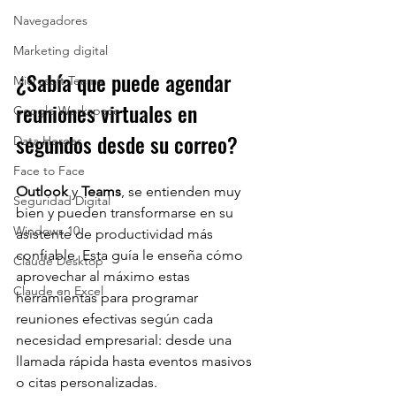
Navegadores
Marketing digital
¿Sabía que puede agendar 
Microsoft Teams
reuniones virtuales en 
Google Workspace
segundos desde su correo?
Data Heroes
Face to Face
Outlook 
y 
Teams
, se entienden muy 
Seguridad Digital
bien y pueden transformarse en su 
Windows 10
asistente de productividad más 
confiable. Esta guía le enseña cómo 
Claude Desktop
aprovechar al máximo estas 
Claude en Excel
herramientas para programar 
reuniones efectivas según cada 
necesidad empresarial: desde una 
llamada rápida hasta eventos masivos 
o citas personalizadas.