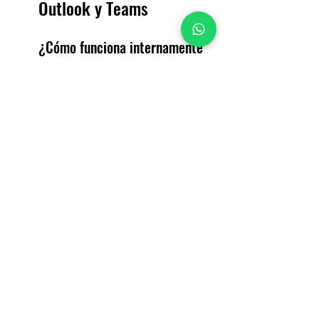
Outlook y Teams
¿Cómo funciona internamente 
Outlook con Teams?
Al guardar la reunión, Teams crea 
automáticamente un evento en el 
calendario de Teams y en tu 
calendario de Outlook, 
incluyendo el vínculo para la 
videollamada.
Si los asistentes están dentro de 
tu organización, también recibirán 
la invitación en su calendario de 
Outlook y en Teams.
Si son externos, reciben un correo 