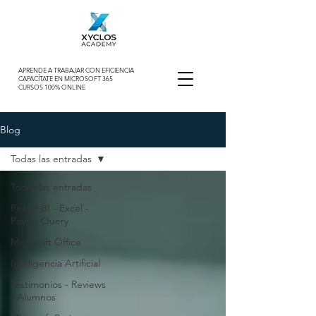
APRENDE A TRABAJAR CON EFICIENCIA
CAPACÍTATE EN MICROSOFT 365
CURSOS 100% ONLINE
Blog
Todas las entradas
Todas las entradas
Power BI - Excel -
Power Query
Microsoft Office
Inteligencia Artificial
Testimonios - Reviews
- Alumnos