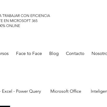
A TRABAJAR CON EFICIENCIA
TE EN MICROSOFT 365
00% ONLINE
rsos
Face to Face
Blog
Contacto
Nosotr
- Excel - Power Query
Microsoft Office
Inteligen