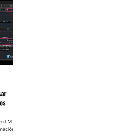
umnos
Microsoft Project - Planner
Navegadores
e Workspace
Data Heroes
Face to Face
Se
sktop
Claude en Excel
sar
os
ookLM
rmación
cio de