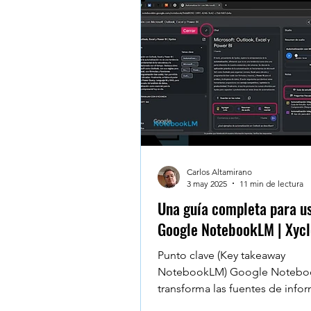
Testimonios - Reviews - Al
Microsoft Teams
Googl
Windows 10
Claude De
Carlos Altamirano
3 may 2025
11 min de lectura
Una guía completa para u
Google NotebookLM | Xycl
Punto clave (Key takeaway
NotebookLM) Google Noteb
transforma las fuentes de info
que le carguemos, en un espa