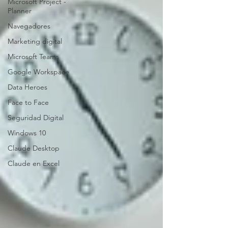
Microsoft Project -
Planner
Navegadores
Marketing digital
Microsoft Teams
Google Workspace
Data Heroes
Face to Face
Seguridad Digital
Windows 10
Claude Desktop
Claude en Excel