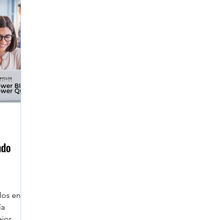
umnos
Microsoft Project - Planner
Navegadores
e Workspace
Data Heroes
Face to Face
Se
sktop
Claude en Excel
ndo
los en mi
ía
ejor