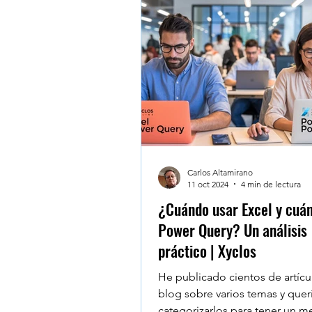
Testimonios - Reviews - Al
Microsoft Teams
Googl
Windows 10
Claude De
Carlos Altamirano
11 oct 2024
4 min de lectura
¿Cuándo usar Excel y cuá
Power Query? Un análisis
práctico | Xyclos
He publicado cientos de artícu
blog sobre varios temas y quer
categorizarlos para tener un m