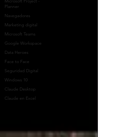
Microsoft Project -
Planner
Navegadores
Marketing digital
Microsoft Teams
Google Workspace
Data Heroes
Face to Face
Seguridad Digital
Windows 10
Claude Desktop
Claude en Excel