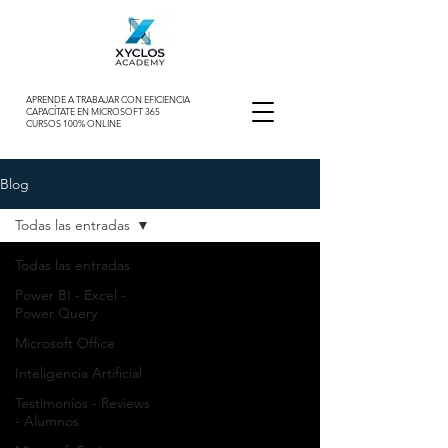
APRENDE A TRABAJAR CON EFICIENCIA
CAPACÍTATE EN MICROSOFT 365
CURSOS 100% ONLINE
Blog
Todas las entradas
Todas las entradas
Power BI - Excel -
Power Query
Microsoft Office
Inteligencia Artificial
Testimonios - Reviews
- Alumnos