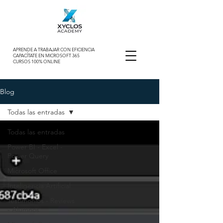
APRENDE A TRABAJAR CON EFICIENCIA
CAPACÍTATE EN MICROSOFT 365
CURSOS 100% ONLINE
Blog
Todas las entradas
Todas las entradas
Power BI - Excel -
Power Query
Microsoft Office
Inteligencia Artificial
Testimonios - Reviews
- Alumnos