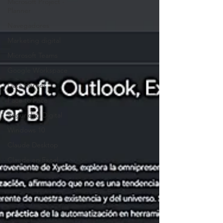
Microsoft Project -
Planner
Navegadores
Marketing digital
Microsoft Teams
Google Workspace
Data Heroes
Face to Face
Seguridad Digital
Windows 10
Claude Desktop
Claude en Excel