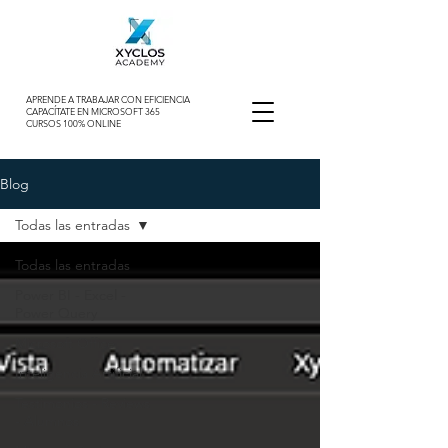
APRENDE A TRABAJAR CON EFICIENCIA
CAPACÍTATE EN MICROSOFT 365
CURSOS 100% ONLINE
Blog
Todas las entradas
Todas las entradas
Power BI - Excel -
Power Query
Microsoft Office
Inteligencia Artificial
Testimonios - Reviews
- Alumnos