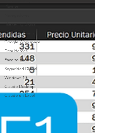
Microsoft Project -
Planner
Navegadores
Marketing digital
Microsoft Teams
Google Workspace
Data Heroes
Face to Face
Seguridad Digital
Windows 10
Claude Desktop
Claude en Excel