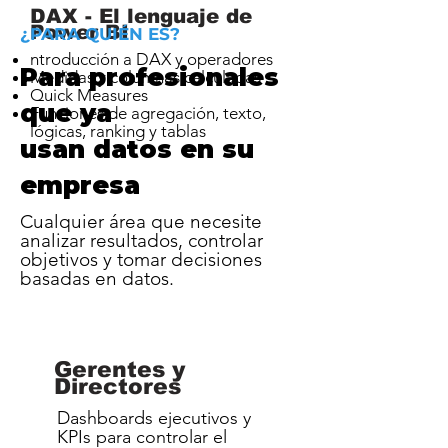
DAX - El lenguaje de
Power BI
¿PARA QUIÉN ES?
ntroducción a DAX y operadores
Para profesionales
Medidas y columnas calculadas
Quick Measures
que ya
Funciones de agregación, texto,
lógicas, ranking y tablas
usan datos en su
empresa
Cualquier área que necesite
analizar resultados, controlar
objetivos y tomar decisiones
basadas en datos.
Gerentes y
Directores
Dashboards ejecutivos y
KPIs para controlar el