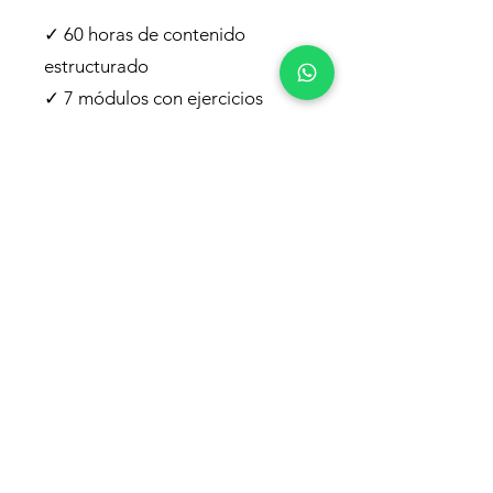
✓ 60 horas de contenido
estructurado
✓ 7 módulos con ejercicios
prácticos
✓ DAX completo: medidas,
columnas y Quick Measures
✓ Time Intelligence y análisis
comparativo
✓ KPIs, objetivos y proyecciones
✓ Visualizaciones con
Inteligencia Artificial
✓ Soporte del instructor incluido
✓ Certificado digital Xyclos
Academy