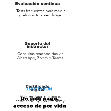
Evaluación continua
Tests frecuentes para medir
y reforzar tu aprendizaje.
Soporte del
instructor
Consultas respondidas vía
WhatsApp, Zoom o Teams.
Certificado
INVERSIÓN
digital
Al completar, recibes tu
Un solo pago,
certificado Xyclos Academy.
acceso de por vida