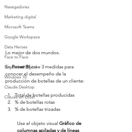
Navegadores
Marketing digital
Microsoft Teams
Google Workspace
Data Heroes
Lo mejor de dos mundos.
Face to Face
En 
Power BI
 cree 3 medidas para 
Seguridad Digital
conocer el desempeño de la 
Windows 10
producción de botellas de un cliente:
Claude Desktop
Total de botellas producidas
Claude en Excel
% de botellas rotas
% de botellas trizadas
Use el objeto visual 
Gráfico de 
columnas apiladas y de líneas