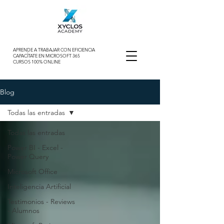
APRENDE A TRABAJAR CON EFICIENCIA
CAPACÍTATE EN MICROSOFT 365
CURSOS 100% ONLINE
Blog
Todas las entradas
Todas las entradas
Power BI - Excel -
Power Query
Microsoft Office
Inteligencia Artificial
Testimonios - Reviews
- Alumnos