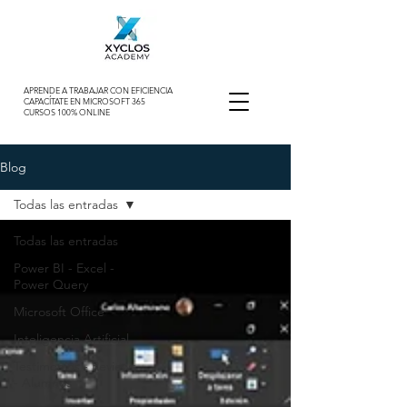
APRENDE A TRABAJAR CON EFICIENCIA
CAPACÍTATE EN MICROSOFT 365
CURSOS 100% ONLINE
Blog
Todas las entradas
Todas las entradas
Power BI - Excel -
Power Query
Microsoft Office
Inteligencia Artificial
Testimonios - Reviews
- Alumnos