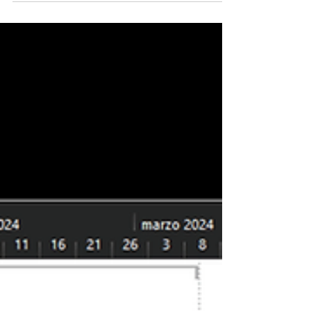
Hi Sophie, I got a question. Can you help
me? Absolutely! What do you need help
with? In...