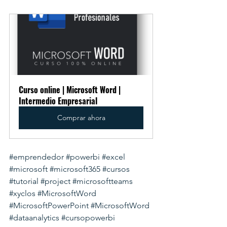
Curso online | Microsoft Word | 
Intermedio Empresarial
Comprar ahora
#emprendedor
#powerbi
#excel
#microsoft
#microsoft365
#cursos
#tutorial
#project
#microsoftteams
#xyclos
#MicrosoftWord
#MicrosoftPowerPoint
#MicrosoftWord
#dataanalytics
#cursopowerbi