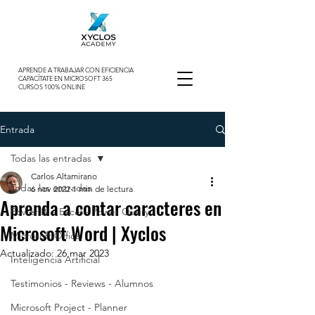
APRENDE A TRABAJAR CON EFICIENCIA
CAPACÍTATE EN MICROSOFT 365
CURSOS 100% ONLINE
Entrada
Todas las entradas
Carlos Altamirano
Todas las entradas
6 nov 2022
1 min de lectura
Aprenda a contar caracteres en
Power BI - Excel - Power Query
Microsoft Word | Xyclos
Microsoft Office
Actualizado:
26 mar 2023
Inteligencia Artificial
Testimonios - Reviews - Alumnos
Microsoft Project - Planner