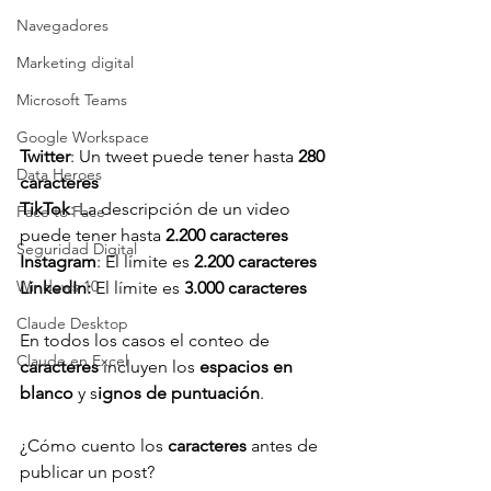
Navegadores
Marketing digital
Microsoft Teams
Google Workspace
Twitter
: Un tweet puede tener hasta 
280 
Data Heroes
caracteres
TikTok
: La descripción de un video 
Face to Face
puede tener hasta 
2.200 caracteres
Seguridad Digital
Instagram
: El límite es 
2.200 caracteres
Windows 10
LinkedIn: 
El límite es 
3.000 caracteres
Claude Desktop
En todos los casos el conteo de 
Claude en Excel
caracteres 
incluyen los 
espacios en 
blanco
 y s
ignos de puntuación
.
¿Cómo cuento los 
caracteres 
antes de 
publicar un post?