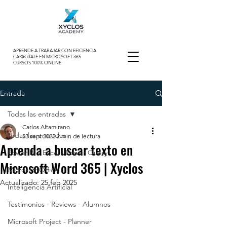
APRENDE A TRABAJAR CON EFICIENCIA
CAPACÍTATE EN MICROSOFT 365
CURSOS 100% ONLINE
Entrada
Todas las entradas
Carlos Altamirano
Todas las entradas
23 sept 2022
2 min de lectura
Aprenda a buscar texto en
Power BI - Excel - Power Query
Microsoft Word 365 | Xyclos
Microsoft Office
Actualizado:
25 feb 2025
Inteligencia Artificial
Testimonios - Reviews - Alumnos
Microsoft Project - Planner