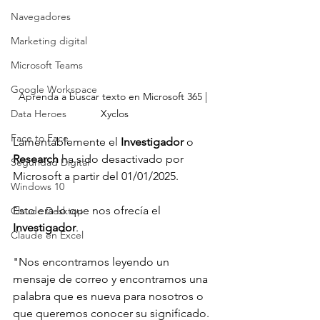
Navegadores
Marketing digital
Microsoft Teams
Google Workspace
Aprenda a buscar texto en Microsoft 365 | 
Xyclos
Data Heroes
Face to Face
Lamentablemente el 
Investigador 
o 
Research 
ha sido desactivado por 
Seguridad Digital
Microsoft a partir del 01/01/2025.
Windows 10
Esto era lo que nos ofrecía el 
Claude Desktop
Investigador
.
Claude en Excel
"Nos encontramos leyendo un 
mensaje de correo y encontramos una 
palabra que es nueva para nosotros o 
que queremos conocer su significado.