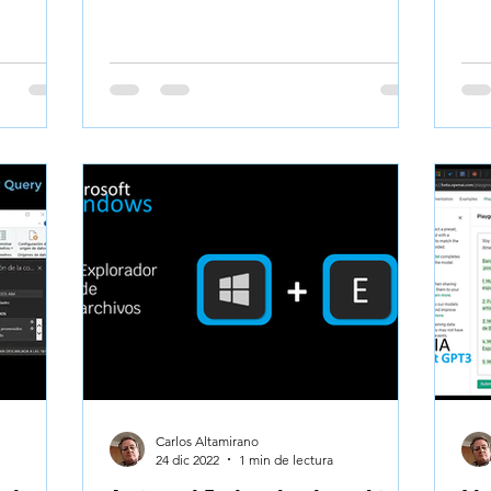
Carlos Altamirano
24 dic 2022
1 min de lectura