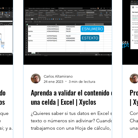
umnos
Microsoft Project - Planner
Navegadores
e Workspace
Data Heroes
Face to Face
Se
sktop
Claude en Excel
Carlos Altamirano
24 ene 2023
3 min de lectura
ndo
Aprenda a validar el contenido de
Pr
os
una celda | Excel | Xyclos
| X
 que
¿Quieres saber si tus datos en Excel son
Com
e
texto o números sin adivinar? Cuando
Cha
i; y a
trabajamos con una Hoja de cálculo, a
una
veces se necesita conocer el tipo de
inte