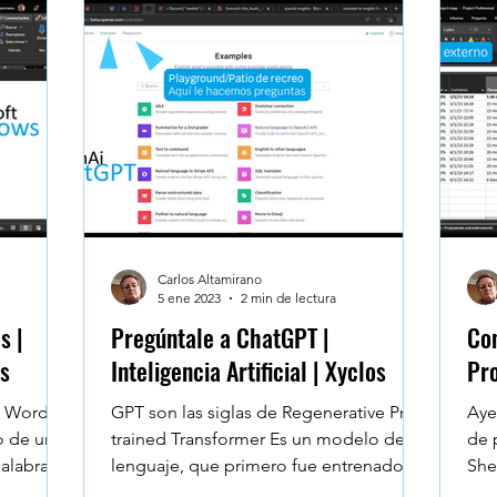
Carlos Altamirano
5 ene 2023
2 min de lectura
s |
Pregúntale a ChatGPT |
Con
os
Inteligencia Artificial | Xyclos
Pro
t Word.
GPT son las siglas de Regenerative Pre-
Aye
o de un
trained Transformer Es un modelo de
de 
alabras y
lenguaje, que primero fue entrenado a
She
aprender con el...
car