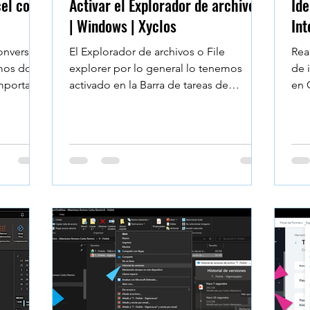
cel con
Activar el Explorador de archivos
Ide
| Windows | Xyclos
Int
conversión
El Explorador de archivos o File
Rea
emos dos
explorer por lo general lo tenemos
de i
mportar
activado en la Barra de tareas de
en 
Windows 10. También tenemos el...
tra