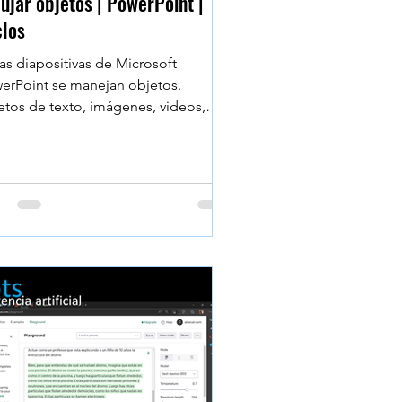
ujar objetos | PowerPoint |
clos
las diapositivas de Microsoft
erPoint se manejan objetos.
etos de texto, imágenes, videos,
ido; pero también podemos
jar....