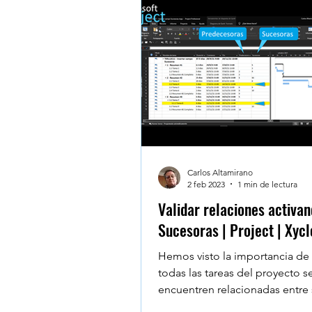
Testimonios - Reviews - Al
Microsoft Teams
Googl
Windows 10
Claude De
Carlos Altamirano
2 feb 2023
1 min de lectura
Validar relaciones activa
Sucesoras | Project | Xycl
Hemos visto la importancia de
todas las tareas del proyecto s
encuentren relacionadas entre s
veces resulta complicado...