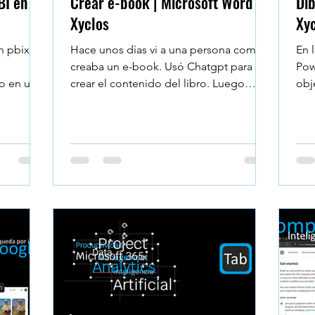
BI en
Crear e-book | Microsoft Word |
Dib
Xyclos
Xy
n pbix en
Hace unos días vi a una persona como
En 
creaba un e-book. Usó Chatgpt para
Pow
o en un
crear el contenido del libro. Luego
obj
copió cada uno de los...
son
dibu