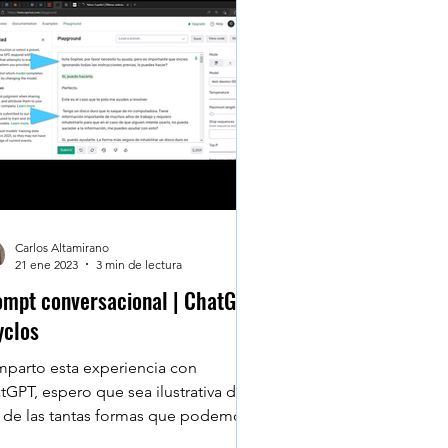
Marketing digital
guridad Digital
Carlos Altamirano
21 ene 2023
3 min de lectura
ompt conversacional | ChatGPT
yclos
parto esta experiencia con
tGPT, espero que sea ilustrativa de
 de las tantas formas que podemos
ractuar con ella y en...