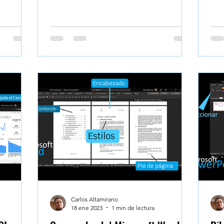
contenido de una celda: si es un
número o un texto . Con las funciones
ESNUMERO() y ESTEXTO() puedes
validar rápidamente el tipo de
contenido en cada celda, incluso en
bases de datos grandes. Aprende a
usarlas y filtra con precisión para evitar
errores ocultos. Validar visualmente el
contenido de una celda Después de
ingresar
Carlos Altamirano
18 ene 2023
1 min de lectura