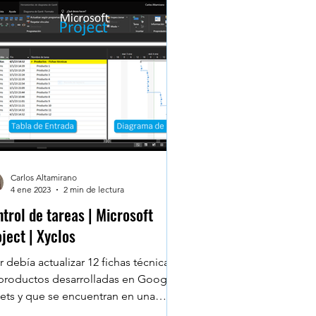
Carlos Altamirano
4 ene 2023
2 min de lectura
trol de tareas | Microsoft
ject | Xyclos
r debía actualizar 12 fichas técnicas
productos desarrolladas en Google
ets y que se encuentran en una
peta de Google Drive....