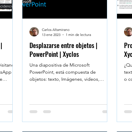
Carlos Altamirano
13 ene 2023
1 min de lectura
|
Desplazarse entre objetos |
Pro
PowerPoint | Xyclos
Xy
isitando
Una diapositiva de Microsoft
¿Qu
tsApp
PowerPoint, está compuesta de
tex
me
objetos: texto, Imágenes, videos,
o c
.
sonidos. Para seleccionar un objeto,
esti
solo...