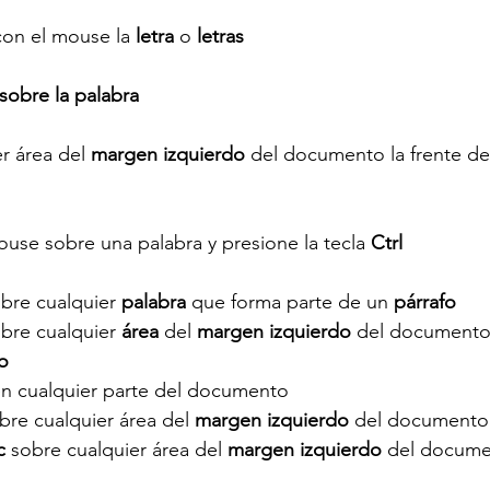
con el mouse la 
letra 
o 
letras
 sobre la palabra
r área del 
margen izquierdo
 del documento la frente de 
ouse sobre una palabra y presione la tecla 
Ctrl 
bre cualquier 
palabra 
que forma parte de un 
párrafo
bre cualquier 
área 
del 
margen izquierdo
 del document
o
en cualquier parte del documento
bre cualquier área del 
margen izquierdo
 del documento
c 
sobre cualquier área del 
margen izquierdo
 del docum