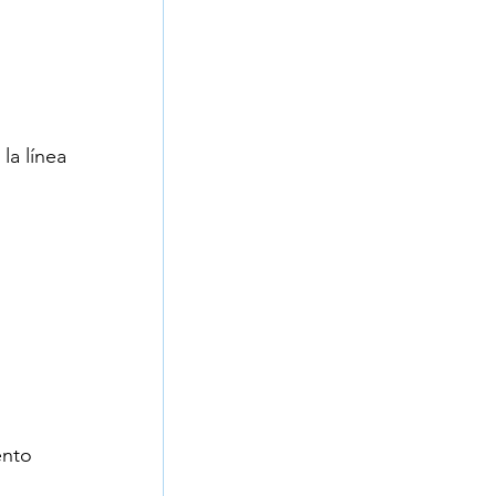
la línea 
o
 
ento