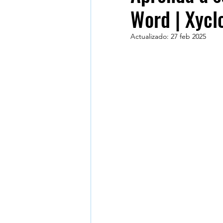
Word | Xycl
Marketing digital
Micro
Actualizado:
27 feb 2025
Face to Face
Seguridad 