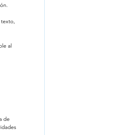
ión.
texto, 
le al 
a de 
vidades 