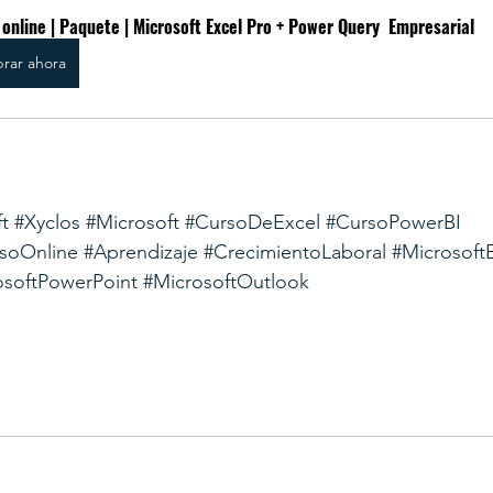
online | Paquete | Microsoft Excel Pro + Power Query  Empresarial
rar ahora
t
#Xyclos
#Microsoft
#CursoDeExcel
#CursoPowerBI
soOnline
#Aprendizaje
#CrecimientoLaboral
#Microsoft
osoftPowerPoint
#MicrosoftOutlook