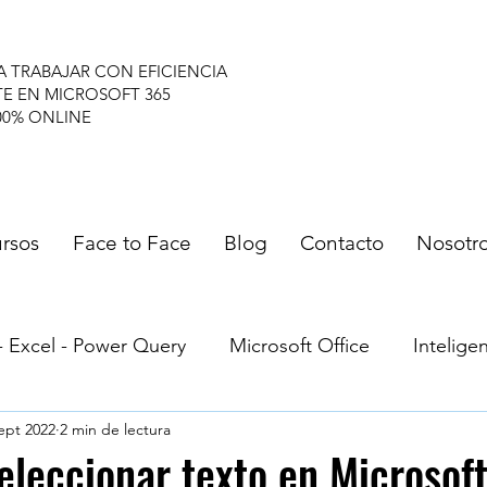
A TRABAJAR CON EFICIENCIA
TE EN MICROSOFT 365
00% ONLINE
rsos
Face to Face
Blog
Contacto
Nosotr
- Excel - Power Query
Microsoft Office
Inteligen
ept 2022
2 min de lectura
umnos
Microsoft Project - Planner
Navegadores
eleccionar texto en Microsof