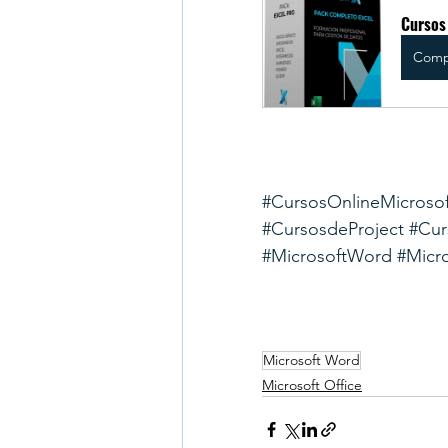
Cursos 
Comp
#CursosOnlineMicrosof
#CursosdeProject
#Cur
#MicrosoftWord
#Micr
Microsoft Word
Microsoft Office