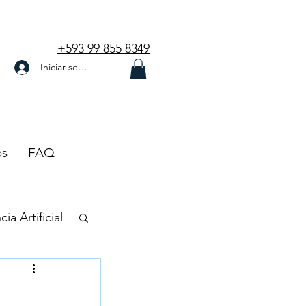
+593 99 855 8349
Iniciar sesión
os
FAQ
cia Artificial
t