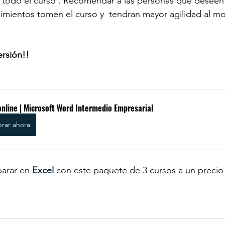
e todo el curso . Recomendar a las personas que deseen
imientos tomen el curso y  tendran mayor agilidad al 
ersión!!
online | Microsoft Word Intermedio Empresarial
rar ahora
arar en 
Excel
con este paquete de 3 cursos a un precio