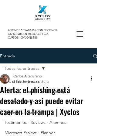
APRENDE A TRABAJAR CON EFICIENCIA
CAPACÍTATE EN MICROSOFT 365
CURSOS 100% ONLINE
Entrada
Todas las entradas
Carlos Altamirano
Todas las entradas
6 feb
6 min de lectura
Alerta: el phishing está
Power BI - Excel - Power Query
desatado y así puede evitar
Microsoft Office
caer en la trampa | Xyclos
Inteligencia Artificial
Testimonios - Reviews - Alumnos
Microsoft Project - Planner