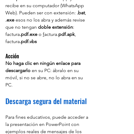
recibe en su computador (WhatsApp 
Web). Pueden ser con extensión: 
.bat
, 
.exe
 esos no los abra y además revise 
que no tengan 
doble extensión
: 
factura
.pdf.exe
 o 
f
actura.
pdf.apk
, 
factura
.pdf.vbs
Acción
No haga clic en ningún enlace para 
descargarlo
 en su PC: ábralo en su 
móvil, si no se abre, no lo abra en su 
PC.
Descarga segura del material
Para fines educativos, puede acceder a 
la presentación en PowerPoint con 
ejemplos reales de mensajes de los 