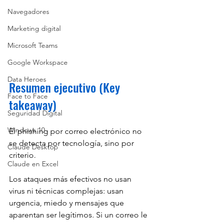
Navegadores
Marketing digital
Microsoft Teams
Google Workspace
Data Heroes
Resumen ejecutivo (Key 
Face to Face
takeaway)
Seguridad Digital
Windows 10
El phishing por correo electrónico no 
se detecta por tecnología, sino por 
Claude Desktop
criterio.
Claude en Excel
Los ataques más efectivos no usan 
virus ni técnicas complejas: usan 
urgencia, miedo y mensajes que 
aparentan ser legítimos. Si un correo le 