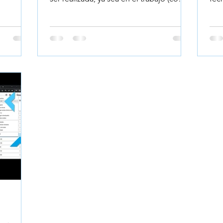
la
completar un...
Goo
sivo,
guías de
generado
uier
ivo
ubrirás
no
iona tu