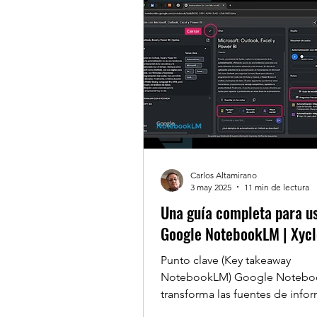
Testimonios - Reviews - Al
Microsoft Teams
Googl
Windows 10
Claude De
Carlos Altamirano
3 may 2025
11 min de lectura
Una guía completa para u
Google NotebookLM | Xycl
Punto clave (Key takeaway
NotebookLM) Google Noteb
transforma las fuentes de info
que le carguemos, en un espa