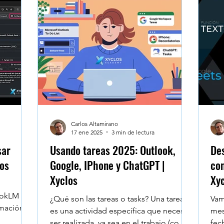
umnos
Microsoft Project - Planner
Navegadores
e Workspace
Data Heroes
Face to Face
Se
sktop
Claude en Excel
Carlos Altamirano
17 ene 2025
3 min de lectura
sar
Usando tareas 2025: Outlook,
Des
os
Google, IPhone y ChatGPT |
com
Xyclos
Xy
ookLM
¿Qué son las tareas o tasks? Una tarea
Vam
rmación
es una actividad específica que necesita
mes
cio de
ser realizada, ya sea en el trabajo (como
fecha usando la func