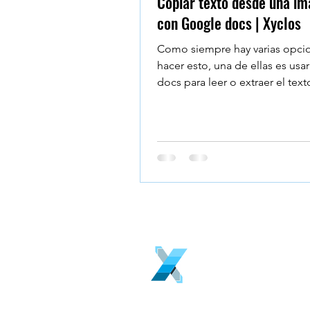
Copiar texto desde una i
con Google docs | Xyclos
Como siempre hay varias opci
hacer esto, una de ellas es us
docs para leer o extraer el tex
imagen . Google...
www.
Ver Polít