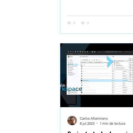
aprendizaje interactivo: desde 
creación de un podcasts inmer
mapas mentales, notas, hasta 
estudio y cronogramas, todo 
por IA para que domines cualq
documento de forma rápida y
personalizada. Resumen ejecut
NotebookLM En esta guía desc
cómo NotebookLM, el cuader
inteligente de Google, revoluc
manera de
Carlos Altamirano
8 jul 2023
1 min de lectura