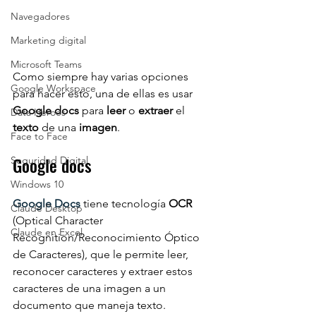
Navegadores
Marketing digital
Microsoft Teams
Como siempre hay varias opciones 
Google Workspace
para hacer esto, una de ellas es usar 
Google docs 
para 
leer 
o 
extraer 
el 
Data Heroes
texto 
de una 
imagen
.
Face to Face
Google docs
Seguridad Digital
Windows 10
Google Docs
 tiene tecnología 
OCR 
Claude Desktop
(Optical Character 
Claude en Excel
Recognition/Reconocimiento Óptico 
de Caracteres), que le permite leer, 
reconocer caracteres y extraer estos 
caracteres de una imagen a un 
documento que maneja texto.