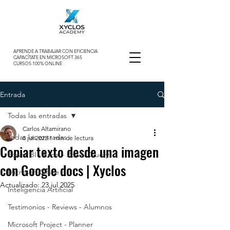
APRENDE A TRABAJAR CON EFICIENCIA
CAPACÍTATE EN MICROSOFT 365
CURSOS 100% ONLINE
Entrada
Todas las entradas
Carlos Altamirano
Todas las entradas
8 jul 2023
1 min de lectura
Copiar texto desde una imagen
Power BI - Excel - Power Query
con Google docs | Xyclos
Microsoft Office
Actualizado:
23 jul 2025
Inteligencia Artificial
Testimonios - Reviews - Alumnos
Microsoft Project - Planner