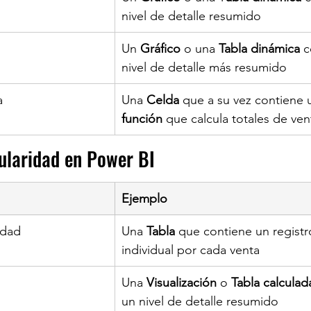
nivel de detalle resumido
​Un 
Gráfico 
o una 
Tabla dinámica
 
nivel de detalle más resumido
a
Una 
Celda 
que a su vez contiene 
función 
que calcula totales de ven
ularidad en Power BI
Ejemplo
idad
​Una 
Tabla 
que contiene un registr
individual por cada venta
​Una 
Visualización 
o 
Tabla calculad
un nivel de detalle resumido