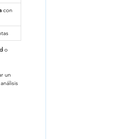
a
 con 
ntas
d 
o 
r un 
nálisis 