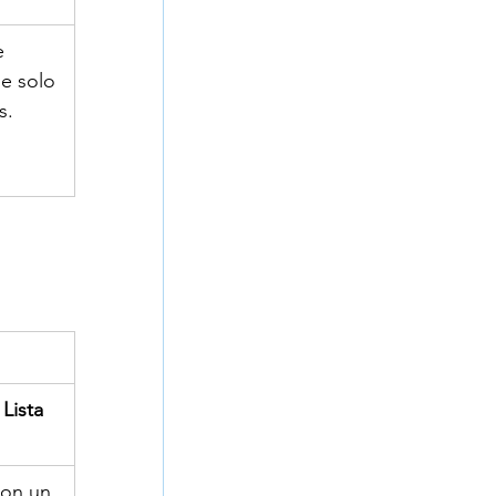
e 
e solo 
s.
 
Lista 
con un 