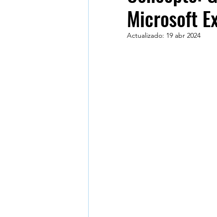
Microsoft Ex
Marketing digital
Micro
Actualizado:
19 abr 2024
Face to Face
Seguridad 