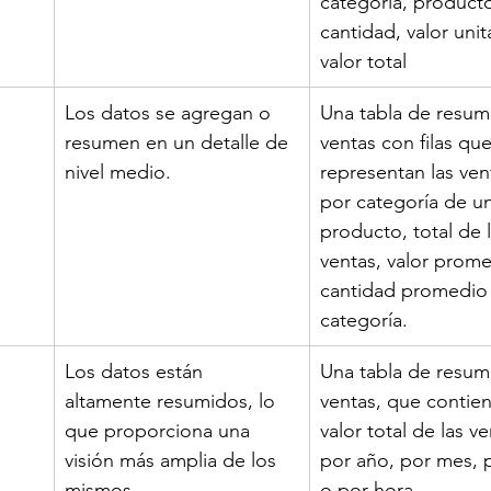
categoría, producto
cantidad, valor unita
valor total
​Los datos se agregan o 
Una tabla de resum
resumen en un detalle de 
ventas con filas que
nivel medio.
representan las ven
por categoría de un
producto, total de l
ventas, valor prome
cantidad promedio
categoría.
​Los datos están 
Una tabla de resum
altamente resumidos, lo 
ventas, que contien
que proporciona una 
valor total de las ve
visión más amplia de los 
por año, por mes, p
mismos
o por hora.