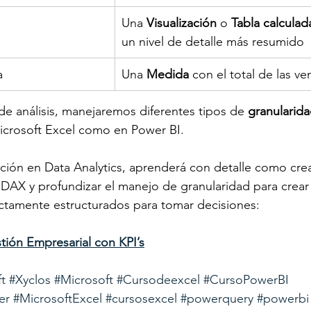
​Una 
Visualización 
o 
Tabla calculad
un nivel de detalle más resumido
a
Una 
Medida 
con el total de las ve
e análisis, manejaremos diferentes tipos de 
granularida
Microsoft Excel como en Power BI.
ción en Data Analytics, aprenderá con detalle como crea
DAX y profundizar el manejo de granularidad para crear a
ctamente estructurados para tomar decisiones:
tión Empresarial con KPI’s
t
#Xyclos
#Microsoft
#Cursodeexcel
#CursoPowerBI
er
#MicrosoftExcel
#cursosexcel
#powerquery
#powerbi