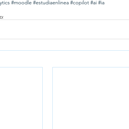
ytics
#moodle
#estudiaenlinea
#copilot
#ai
#ia
ry