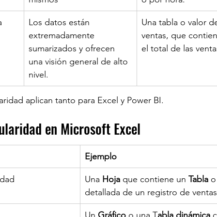
a
Los datos están 
Una tabla o valor d
extremadamente 
ventas, que contien
sumarizados y ofrecen 
el total de las venta
una visión general de alto 
nivel.​
aridad aplican tanto para Excel y Power BI.
ularidad en Microsoft Excel
Ejemplo
idad
​Una 
Hoja 
que contiene un 
Tabla 
o
detallada de un registro de ventas
​Un 
Gráfico 
o una T
abla dinámica
 