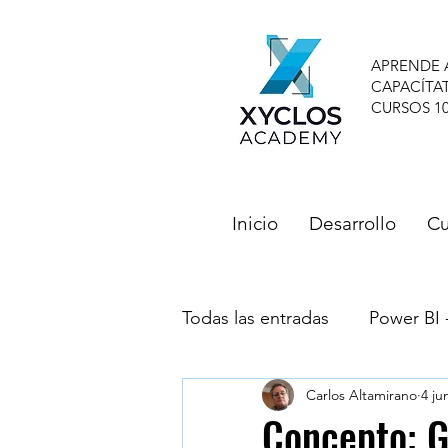
APRENDE 
CAPACÍTA
CURSOS 1
Inicio
Desarrollo
Cu
Todas las entradas
Power BI 
Carlos Altamirano
4 ju
Testimonios - Reviews - Al
Concepto: G