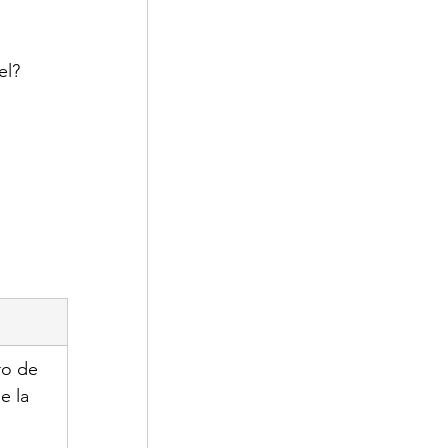
el?
ro de 
e la 
 