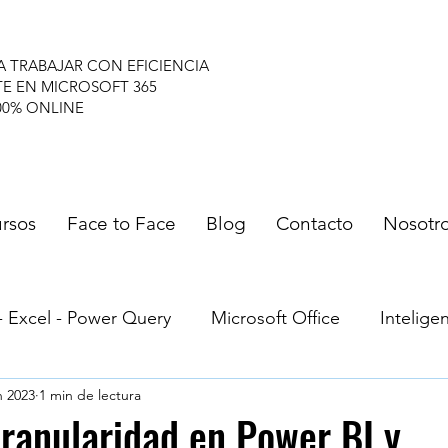
A TRABAJAR CON EFICIENCIA
TE EN MICROSOFT 365
00% ONLINE
rsos
Face to Face
Blog
Contacto
Nosotr
- Excel - Power Query
Microsoft Office
Inteligen
n 2023
1 min de lectura
umnos
Microsoft Project - Planner
Navegadores
ranularidad en Power BI y