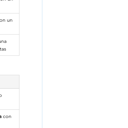
con un 
una 
tas
o 
a
 con 