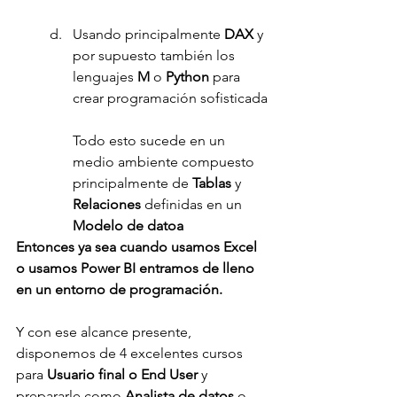
Usando principalmente 
DAX 
y 
por supuesto también los 
lenguajes 
M
 o 
Python
 para 
crear programación sofisticada
Todo esto sucede en un 
medio ambiente compuesto 
principalmente de 
Tablas 
y 
Relaciones 
definidas en un 
Modelo de datoa
Entonces ya sea cuando usamos Excel 
o usamos Power BI entramos de lleno 
en un entorno de programación.
Y con ese alcance presente, 
disponemos de 4 excelentes cursos 
para 
Usuario final o End User 
y 
prepararle como 
Analista de datos 
o 