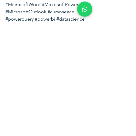
#MicrosoftWord
#MicrosoftPowerPoint
#MicrosoftOutlook
#cursosexcel
#powerquery
#powerbi
#datascience
Microsoft Excel
Power BI
Power BI - Excel - Power Query
Ver todo
Entradas relacionadas