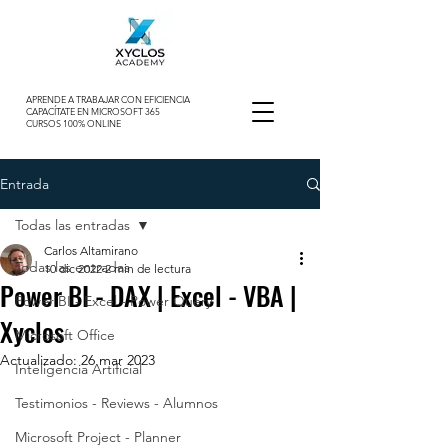
APRENDE A TRABAJAR CON EFICIENCIA
CAPACÍTATE EN MICROSOFT 365
CURSOS 100% ONLINE
Entrada
Todas las entradas
Carlos Altamirano
Todas las entradas
10 dic 2022
2 min de lectura
Power BI - DAX | Excel - VBA |
Power BI - Excel - Power Query
Xyclos
Microsoft Office
Actualizado:
26 mar 2023
Inteligencia Artificial
Testimonios - Reviews - Alumnos
Microsoft Project - Planner