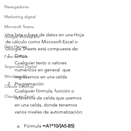
Navegadores
Marketing digital
Microsoft Teams
Una lista o base de datos en una Hoja 
Google Workspace
de cálculo como Microsoft Excel o 
Data Heroes
Google Sheets está compuesta de:
Datos
Face to Face
Cualquier texto o valores 
Seguridad Digital
numéricos en general  que 
Windows 10
ingresemos en una celda
Programación
Claude Desktop
Cualquier fórmula, función o 
Claude en Excel
referencia de celda que usemos 
en una celda, donde tenemos 
varios niveles de automatización:
Fórmula 
=A1*10/(A5-B5)