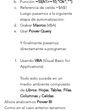
Función 
=SI(A1>=10,"Ok","")
Referencia de celda =$A$1
Luego pasamos a la siguiente 
etapa de automatización:
Grabar 
Macros 
(VBA)
Usar 
Power Query
Y finalmente pasamos 
directamente a programar:
Usando 
VBA 
(Visual Basic for 
Applications)
Todo esto sucede en un 
medio ambiente compuesto 
de 
Libros
, 
Hojas
, 
Tablas
, 
Filas
, 
Columnas 
y 
Celdas
Ahora analicemos 
Power BI
Como en el caso anterior tenemos: