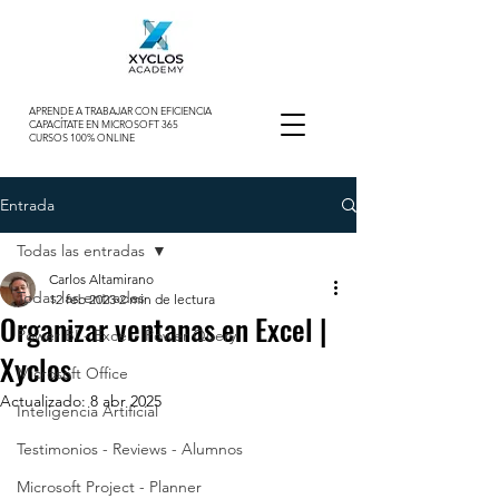
APRENDE A TRABAJAR CON EFICIENCIA
CAPACÍTATE EN MICROSOFT 365
CURSOS 100% ONLINE
Entrada
Todas las entradas
Carlos Altamirano
Todas las entradas
12 feb 2023
2 min de lectura
Organizar ventanas en Excel |
Power BI - Excel - Power Query
Xyclos
Microsoft Office
Actualizado:
8 abr 2025
Inteligencia Artificial
Testimonios - Reviews - Alumnos
Microsoft Project - Planner