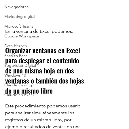
Navegadores
Marketing digital
Microsoft Teams
En la ventana de Excel podemos:
Google Workspace
Data Heroes
Organizar ventanas en Excel 
Face to Face
para desplegar el contenido 
Seguridad Digital
de una misma hoja en dos 
Windows 10
ventanas o también dos hojas 
Claude Desktop
de un mismo libro
Claude en Excel
Este procedimiento podemos usarlo 
para analizar simultáneamente los 
registros de un mismo libro, por 
ejemplo resultados de ventas en una 