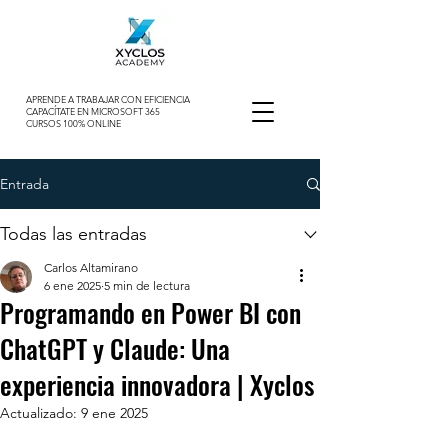
APRENDE A TRABAJAR CON EFICIENCIA
CAPACÍTATE EN MICROSOFT 365
CURSOS 100% ONLINE
Entrada
Todas las entradas
Carlos Altamirano
6 ene 2025
5 min de lectura
Programando en Power BI con
ChatGPT y Claude: Una
experiencia innovadora | Xyclos
Actualizado:
9 ene 2025