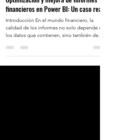
Carlos Altamirano
15 ago 2024
3 min de lectura
Optimización y mejora de Informes
financieros en Power BI: Un caso real
Introducción En el mundo financiero, la
calidad de los informes no solo depende de
los datos que contienen, sino también de
cómo estos...