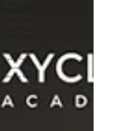
Microsoft Project -
Planner
Navegadores
Marketing digital
Microsoft Teams
Google Workspace
Data Heroes
Face to Face
Seguridad Digital
Windows 10
Claude Desktop
Claude en Excel