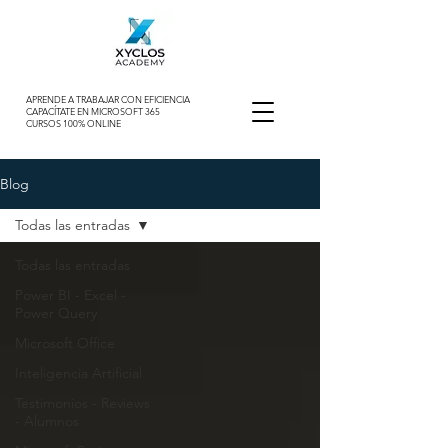
APRENDE A TRABAJAR CON EFICIENCIA
CAPACÍTATE EN MICROSOFT 365
CURSOS 100% ONLINE
Blog
Todas las entradas
Todas las entradas
Power BI - Excel -
Power Query
Microsoft Office
Inteligencia Artificial
Testimonios - Reviews
- Alumnos