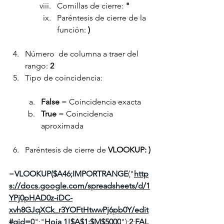
Comillas de cierre: 
"
Paréntesis de cierre de la 
función: 
)
Número  de columna a traer del 
rango: 
2
Tipo de coincidencia:
False 
= Coincidencia exacta
True 
= Coincidencia 
aproximada
Paréntesis de cierre de 
VLOOKUP: )
=
VLOOKUP($A46;IMPORTRANGE
("
http
s://docs.google.com/spreadsheets/d/1
YPj0pHAD0z-iDC-
xvh8GJqXCk_r3YOFtHtwwPj6pb0Y/edit
#gid=0
";"
Hoja
 1!$A$1:$M$5000
");
2
;
FAL