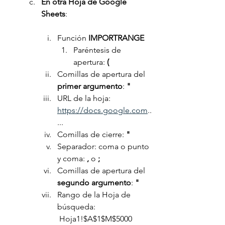
En otra Hoja de Google 
Sheets
:
Función 
IMPORTRANGE
Paréntesis de 
apertura: 
(
Comillas de apertura del 
primer argumento
: 
"
URL de la hoja: 
https://docs.google.com
..
...
Comillas de cierre: 
"
Separador: coma o punto 
y coma: 
,
 o 
;
Comillas de apertura del 
segundo argumento
: 
"
Rango de la Hoja de 
búsqueda: 
 Hoja1!$A$1$M$5000