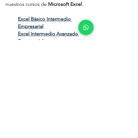
nuestros cursos de 
Microsoft Excel
:
Excel Básico Intermedio 
Empresarial
Excel Intermedio Avanzado 
Empresarial
Power Query Consolidación de 
tablas y archivos
Luego, a dominar 
Power BI
:
https://youtu.be/EuJct9IQ4sg?
si=KGdVz2usEWurcwVG