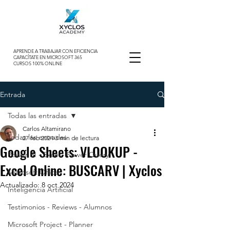
APRENDE A TRABAJAR CON EFICIENCIA
CAPACÍTATE EN MICROSOFT 365
CURSOS 100% ONLINE
Entrada
Todas las entradas
Carlos Altamirano
Todas las entradas
27 feb 2024
3 min de lectura
Google Sheets: VLOOKUP -
Power BI - Excel - Power Query
Excel Online: BUSCARV | Xyclos
Microsoft Office
Actualizado:
8 oct 2024
Inteligencia Artificial
Testimonios - Reviews - Alumnos
Microsoft Project - Planner