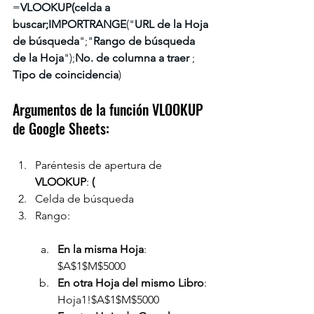
=
VLOOKUP(celda a 
buscar;IMPORTRANGE
("
URL de la Hoja 
de búsqueda
";"
Rango de búsqueda 
de la Hoja
");
No. de columna a traer 
; 
Tipo de coincidencia
)
Argumentos de la función VLOOKUP 
de Google Sheets:
Paréntesis de apertura de 
VLOOKUP
: 
(
Celda de búsqueda
Rango:
En la misma Hoja
: 
$A$1$M$5000
En otra Hoja del mismo Libro
: 
Hoja1!$A$1$M$5000