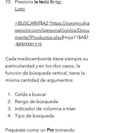
Presion
a
 la tec
la
 E
nt
er
Listo
=BUSCARV($A2;'https://xyxymy.sha
repoint.com/personal/xyclos/Docu
ments/[Productos.xlsx
]
Hoja1'!$A$1
:$B$5000;2;0)
Cada medioambiente tiene siempre su 
particularidad y en los dos casos, la 
función de búsqueda vertical, tiene la 
misma cantidad de argumentos:
Celda a buscar
Rango de búsqueda
Indicador de columna a traer
Tipo de búsqueda
Prepárate como un 
Pro 
tomando 