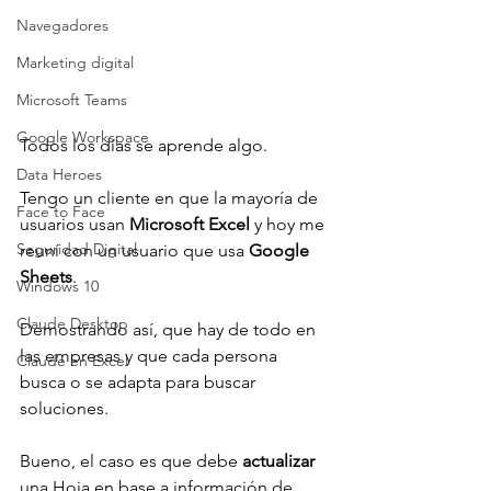
Navegadores
Marketing digital
Microsoft Teams
Google Workspace
Todos los días se aprende algo.
Data Heroes
Tengo un cliente en que la mayoría de 
Face to Face
usuarios usan 
Microsoft Excel
 y hoy me 
Seguridad Digital
reuní con un usuario que usa 
Google 
Sheets
.
Windows 10
Claude Desktop
Demostrando así, que hay de todo en 
las empresas y que cada persona 
Claude en Excel
busca o se adapta para buscar 
soluciones.
Bueno, el caso es que debe 
actualizar 
una Hoja en base a información de 