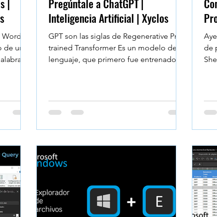
s |
Pregúntale a ChatGPT |
Con
os
Inteligencia Artificial | Xyclos
Pro
t Word.
GPT son las siglas de Regenerative Pre-
Aye
o de un
trained Transformer Es un modelo de
de 
alabras y
lenguaje, que primero fue entrenado a
She
aprender con el...
car