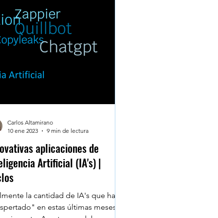
Carlos Altamirano
10 ene 2023
9 min de lectura
ovativas aplicaciones de
eligencia Artificial (IA's) |
clos
lmente la cantidad de IA's que han
spertado" en estas últimas meses es