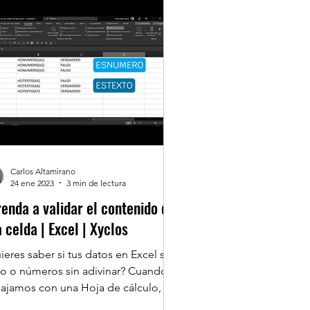
Marketing digital
guridad Digital
Carlos Altamirano
24 ene 2023
3 min de lectura
enda a validar el contenido de
 celda | Excel | Xyclos
ieres saber si tus datos en Excel son
to o números sin adivinar? Cuando
bajamos con una Hoja de cálculo, a
es se necesita conocer el tipo de