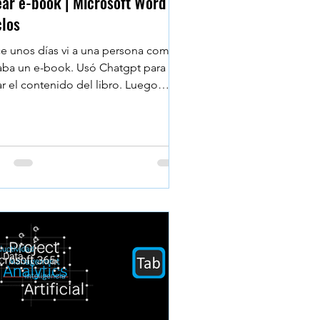
ar e-book | Microsoft Word |
clos
e unos días vi a una persona como
aba un e-book. Usó Chatgpt para
ar el contenido del libro. Luego
ió cada uno de los...