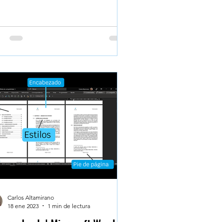
tenido de una celda: si es un
ero o un texto . Con las funciones
UMERO() y ESTEXTO() puedes
idar rápidamente el tipo de
tenido en cada celda, incluso en
es de datos grandes. Aprende a
las y filtra con precisión para evitar
ores ocultos. Validar visualmente el
tenido de una celda Después de
resar
Carlos Altamirano
18 ene 2023
1 min de lectura