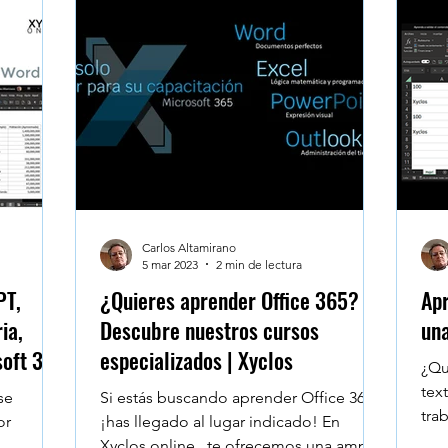
umnos
Microsoft Project - Planner
Navegadores
e Workspace
Data Heroes
Face to Face
Se
sktop
Claude en Excel
Carlos Altamirano
5 mar 2023
2 min de lectura
PT,
¿Quieres aprender Office 365?
Apr
ia,
Descubre nuestros cursos
una
soft 365
especializados | Xyclos
¿Qu
tex
se
Si estás buscando aprender Office 365 ,
tra
or
¡has llegado al lugar indicado! En
vec
Xyclos.online , te ofrecemos una amplia