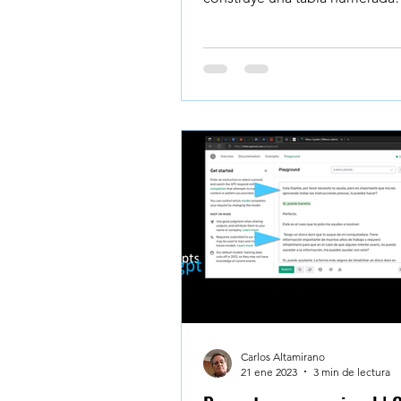
compuesta de tres columnas:
Continente,...
Carlos Altamirano
21 ene 2023
3 min de lectura