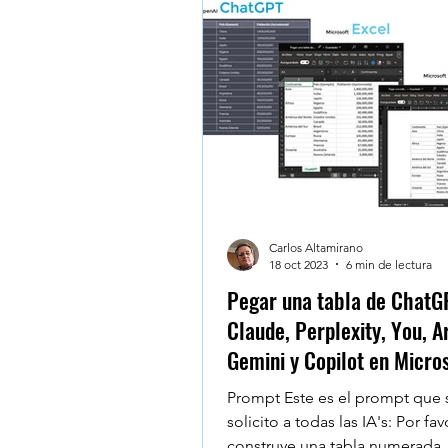
Testimonios - Reviews - Al
Microsoft Teams
Googl
Windows 10
Claude De
Carlos Altamirano
18 oct 2023
6 min de lectura
Pegar una tabla de ChatG
Claude, Perplexity, You, Ar
Gemini y Copilot en Micro
| Xyclos
Prompt Este es el prompt que 
solicito a todas las IA's: Por fav
construye una tabla numerada