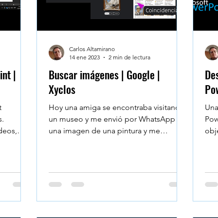
Carlos Altamirano
14 ene 2023
2 min de lectura
nt |
Buscar imágenes | Google |
Des
Xyclos
Pow
t
Hoy una amiga se encontraba visitando
Una
s.
un museo y me envió por WhatsApp
Pow
deos,
una imagen de una pintura y me
obj
s
preguntó sabía el nombre del...
son
solo