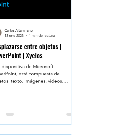
Carlos Altamirano
13 ene 2023
1 min de lectura
plazarse entre objetos |
erPoint | Xyclos
 diapositiva de Microsoft
erPoint, está compuesta de
etos: texto, Imágenes, videos,
idos. Para seleccionar un objeto,
...