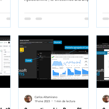
con
gama de cursos...
núm
ESN
val
con
bas
usar
err
con
ing
Carlos Altamirano
19 ene 2023
1 min de lectura