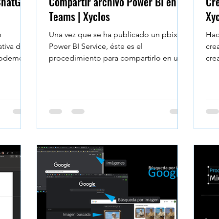
ChatGPT
Compartir archivo Power BI en
Cre
Teams | Xyclos
Xy
n
Una vez que se ha publicado un pbix en
Hac
ativa de
Power BI Service, éste es el
cre
 podemos
procedimiento para compartirlo en un
cre
Canal en Microsoft Teams:...
cop