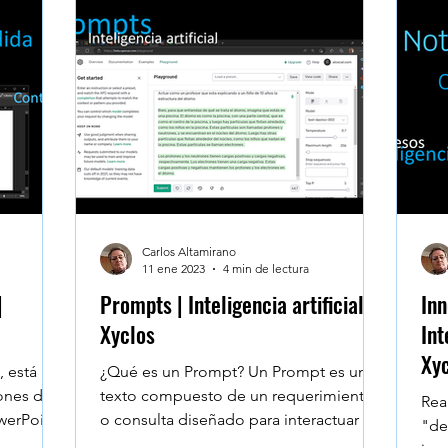
Carlos Altamirano
11 ene 2023
4 min de lectura
|
Prompts | Inteligencia artificial |
Inn
Xyclos
Int
Xy
, está
¿Qué es un Prompt? Un Prompt es un
iones de
texto compuesto de un requerimiento
Rea
werPoint,
o consulta diseñado para interactuar y
"de
estimular la respuesta de...