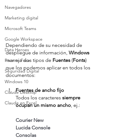
Navegadores
Marketing digital
Microsoft Teams
Google Workspace
Dependiendo de su necesidad de 
Data Heroes
despliegue de información, 
Windows 
maneja dos tipos de 
Fuentes 
(
Fonts
) 
Face to Face
que los podemos aplicar en todos los 
Seguridad Digital
documentos:
Windows 10
Fuentes de ancho fijo
Claude Desktop
Todos los caracteres 
siempre 
Claude en Excel
ocupan un mismo ancho
, ej.:
Courier New
Lucida Console
Consolas