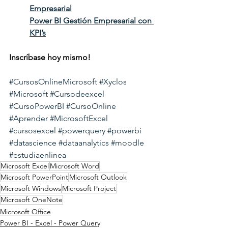
Empresarial
Power BI Gestión Empresarial con 
KPI’s
Inscríbase hoy mismo!
#CursosOnlineMicrosoft
#Xyclos
#Microsoft
#Cursodeexcel
#CursoPowerBI
#CursoOnline
#Aprender
#MicrosoftExcel
#cursosexcel
#powerquery
#powerbi
#datascience
#dataanalytics
#moodle
#estudiaenlinea
Microsoft Excel
Microsoft Word
Microsoft PowerPoint
Microsoft Outlook
Microsoft Windows
Microsoft Project
Microsoft OneNote
Microsoft Office
Power BI - Excel - Power Query