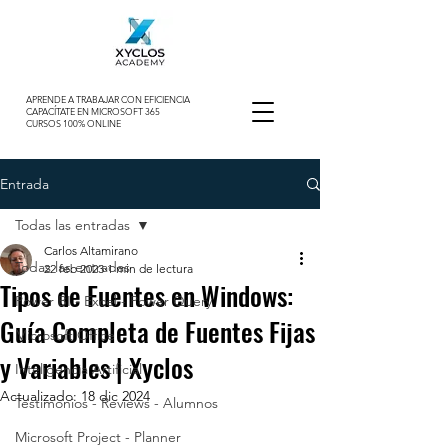
APRENDE A TRABAJAR CON EFICIENCIA
CAPACÍTATE EN MICROSOFT 365
CURSOS 100% ONLINE
Entrada
Todas las entradas
Carlos Altamirano
Todas las entradas
22 feb 2023
1 min de lectura
Tipos de Fuentes en Windows:
Power BI - Excel - Power Query
Guía Completa de Fuentes Fijas
Microsoft Office
y Variables | Xyclos
Inteligencia Artificial
Actualizado:
18 dic 2024
Testimonios - Reviews - Alumnos
Microsoft Project - Planner