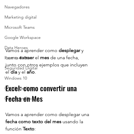
Navegadores
Marketing digital
Microsoft Teams
Google Workspace
Data Heroes
Vamos a aprender como 
desplegar 
y 
como 
extraer 
el 
mes 
de una fecha, 
Face to Face
junto con otros ejemplos que incluyen 
Seguridad Digital
el 
día 
y el 
año
.
Windows 10
Excel: como convertir una 
Claude Desktop
Fecha en Mes
Claude en Excel
Vamos a aprender como desplegar una 
fecha como texto del mes 
usando la 
función 
Texto
: