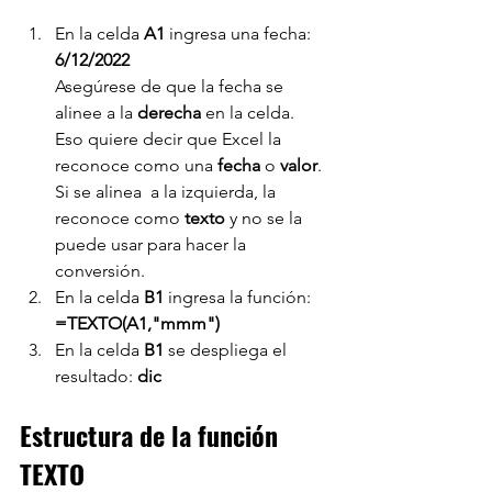
En la celda 
A1 
ingresa una fecha: 
6/12/2022
Asegúrese de que la fecha se 
alinee a la 
derecha 
en la celda.
Eso quiere decir que Excel la 
reconoce como una 
fecha 
o 
valor
.
Si se alinea  a la izquierda, la 
reconoce como 
texto 
y no se la 
puede usar para hacer la 
conversión.
En la celda 
B1 
ingresa la función: 
=TEXTO(A1,"mmm")
En la celda 
B1 
se despliega el 
resultado: 
dic
Estructura de la función 
TEXTO